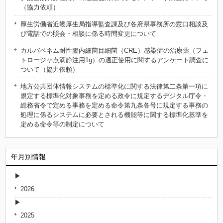
（協力依頼）
厚生労働省近畿厚生局指導監査課及び各府県事務所の窓口相談及
び電話での照会・相談に係る時問変更について
カルバペネム耐性腸内細菌目細菌（CRE）感染症の治療薬（フェ
トロージャ点滴静注用1g）の適正使用に関するアンケート調査に
ついて（協力依頼）
地方公共団体情報システムの標準化に関する法律第二条第一項に
規定する標準化対象事務を定める政令に規定するデジタル庁令・
総務省令で定める事務を定める命令第九条各号に規定する事務の
処理に係るシステムに必要とされる機能等に関する標準化基準を
定める命令等の制定について
年月別情報
2026
2025