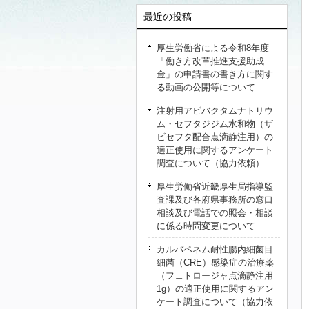
最近の投稿
厚生労働省による令和8年度
「働き方改革推進支援助成
金」の申請書の書き方に関す
る動画の公開等について
注射用アビバクタムナトリウ
ム・セフタジジム水和物（ザ
ビセフタ配合点滴静注用）の
適正使用に関するアンケート
調査について（協力依頼）
厚生労働省近畿厚生局指導監
査課及び各府県事務所の窓口
相談及び電話での照会・相談
に係る時問変更について
カルバペネム耐性腸内細菌目
細菌（CRE）感染症の治療薬
（フェトロージャ点滴静注用
1g）の適正使用に関するアン
ケート調査について（協力依