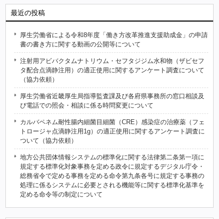
最近の投稿
厚生労働省による令和8年度「働き方改革推進支援助成金」の申請
書の書き方に関する動画の公開等について
注射用アビバクタムナトリウム・セフタジジム水和物（ザビセフ
タ配合点滴静注用）の適正使用に関するアンケート調査について
（協力依頼）
厚生労働省近畿厚生局指導監査課及び各府県事務所の窓口相談及
び電話での照会・相談に係る時問変更について
カルバペネム耐性腸内細菌目細菌（CRE）感染症の治療薬（フェ
トロージャ点滴静注用1g）の適正使用に関するアンケート調査に
ついて（協力依頼）
地方公共団体情報システムの標準化に関する法律第二条第一項に
規定する標準化対象事務を定める政令に規定するデジタル庁令・
総務省令で定める事務を定める命令第九条各号に規定する事務の
処理に係るシステムに必要とされる機能等に関する標準化基準を
定める命令等の制定について