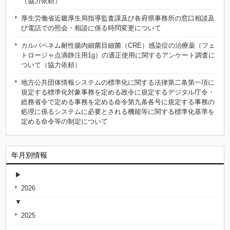
（協力依頼）
厚生労働省近畿厚生局指導監査課及び各府県事務所の窓口相談及
び電話での照会・相談に係る時問変更について
カルバペネム耐性腸内細菌目細菌（CRE）感染症の治療薬（フェ
トロージャ点滴静注用1g）の適正使用に関するアンケート調査に
ついて（協力依頼）
地方公共団体情報システムの標準化に関する法律第二条第一項に
規定する標準化対象事務を定める政令に規定するデジタル庁令・
総務省令で定める事務を定める命令第九条各号に規定する事務の
処理に係るシステムに必要とされる機能等に関する標準化基準を
定める命令等の制定について
年月別情報
2026
2025